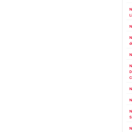
N
L
N
N
d
N
N
D
C
N
N
N
S
N