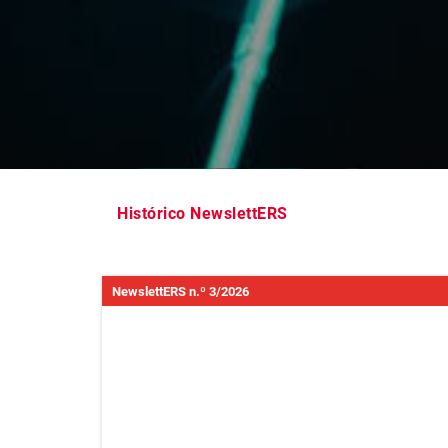
Histórico NewslettERS
NewslettERS n.º 3/2026