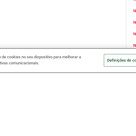
N
N
N
N
J
de cookies no seu dispositivo para melhorar a
Definições de c
iativas comunicacionais.
N
N
N
N
N
N
N