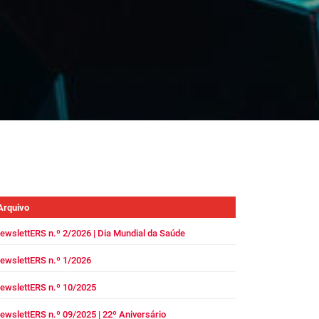
Arquivo
ewslettERS n.º 2/2026 | Dia Mundial da Saúde
ewslettERS n.º 1/2026
ewslettERS n.º 10/2025
ewslettERS n.º 09/2025 | 22º Aniversário