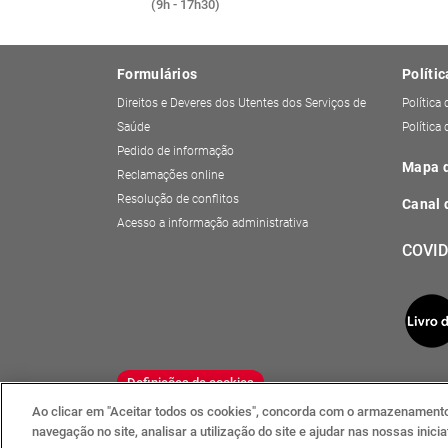
(9h - 17h30)
Formulários
Polític
Direitos e Deveres dos Utentes dos Serviços de
Política
Saúde
Política
Pedido de informação
Mapa d
Reclamações online
Resolução de conflitos
Canal 
Acesso a informação administrativa
COVID
Definições de cookies
Ao clicar em "Aceitar todos os cookies", concorda com o armazenamento 
navegação no site, analisar a utilização do site e ajudar nas nossas inic