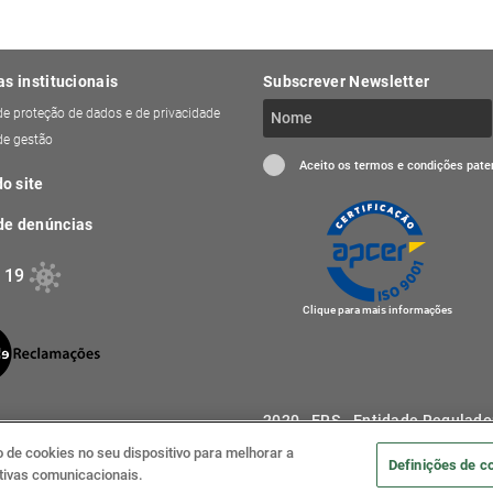
as institucionais
Subscrever Newsletter
 de proteção de dados e de privacidade
 de gestão
Aceito os termos e condições pat
o site
de denúncias
 19
Clique para mais informações
2020 . ERS - Entidade Regulado
de cookies no seu dispositivo para melhorar a
Definições de c
iativas comunicacionais.