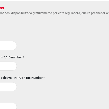
tos
litos, disponibilizado gratuitamente por esta reguladora, queira preencher o 
o n.º / ID number
*
u coletiva - NIPC) / Tax Number
*