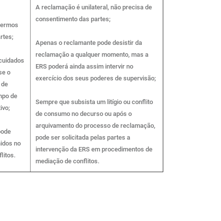
A reclamação é unilateral, não precisa de
consentimento das partes;
 termos
rtes;
Apenas o reclamante pode desistir da
reclamação a qualquer momento, mas a
cuidados
ERS poderá ainda assim intervir no
se o
exercício dos seus poderes de supervisão;
 de
empo de
Sempre que subsista um litígio ou conflito
ivo;
de consumo no decurso ou após o
arquivamento do processo de reclamação,
pode
pode ser solicitada pelas partes a
nidos no
intervenção da ERS em procedimentos de
litos.
mediação de conflitos.