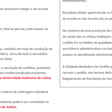
individualmente);
artes procuram chegar a um acordo
Resultado obtido: quem decide os
do acordo ou não acordo são as pa
 total ou parcial, pode basear-se
No contexto de uma prestação de 
de saúde não se efetua mediação 
conflito for no âmbito da qualidade
assistência administrativa e no t
a, constitui um meio de resolução de
bitro). Essa decisão é vinculativa
espera no atendimento administrat
uma delas.
A Entidade Mediadora do Conflito 
 a resolução de conflitos, prevendo-
recusar o pedido, nos termos defi
em institucionalizada existentes,
da Universidade Autónoma de Lisboa
Regulamento de Resolução de Conf
s centros de arbitragem voluntária
onalizada poderá ser consultada no
o da Justiça
.