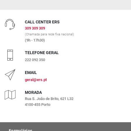
CALL CENTER ERS
309 309 309
(Chamada para rede fixa nacional)
(9h - 17h30)
TELEFONE GERAL
222 092 350
EMAIL
geral@ers.pt
MORADA
Rua S. João de Brito, 621 L32
4100-455 Porto
Formulários