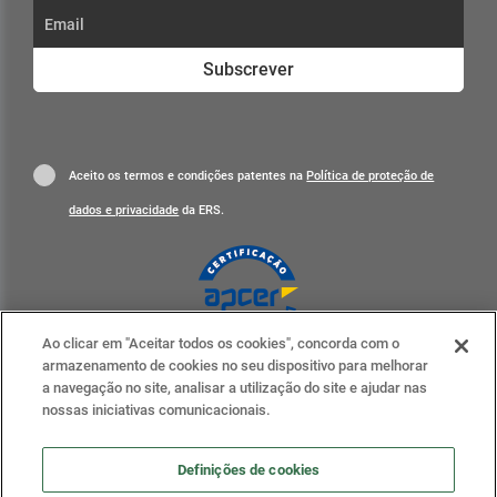
Subscrever
Aceito os termos e condições patentes na
Política de proteção de
dados e privacidade
da ERS.
Ao clicar em "Aceitar todos os cookies", concorda com o
Clique para mais informações
armazenamento de cookies no seu dispositivo para melhorar
a navegação no site, analisar a utilização do site e ajudar nas
ERS nas redes sociais
nossas iniciativas comunicacionais.
Definições de cookies
Definições de cookies