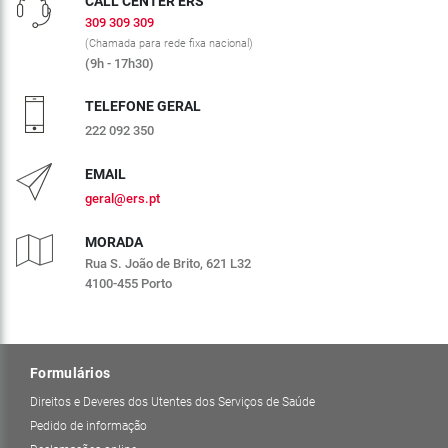
CALL CENTER ERS
309 309 309
(Chamada para rede fixa nacional)
(9h - 17h30)
TELEFONE GERAL
222 092 350
EMAIL
geral@ers.pt
MORADA
Rua S. João de Brito, 621 L32
4100-455 Porto
Formulários
Direitos e Deveres dos Utentes dos Serviços de Saúde
Pedido de informação