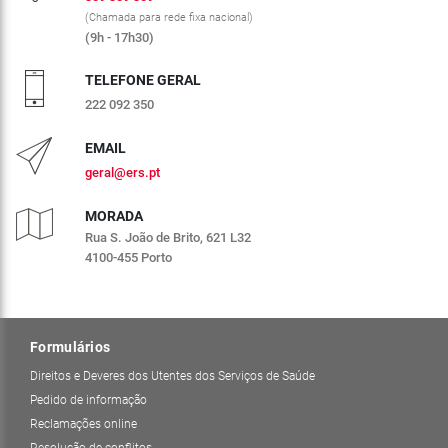
(Chamada para rede fixa nacional)
(9h - 17h30)
TELEFONE GERAL
222 092 350
EMAIL
geral@ers.pt
MORADA
Rua S. João de Brito, 621 L32
4100-455 Porto
Formulários
Direitos e Deveres dos Utentes dos Serviços de Saúde
Pedido de informação
Reclamações online