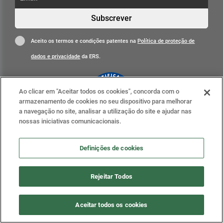
Subscrever
Aceito os termos e condições patentes na
Política de proteção de
dados e privacidade
da ERS.
Ao clicar em "Aceitar todos os cookies", concorda com o
armazenamento de cookies no seu dispositivo para melhorar
a navegação no site, analisar a utilização do site e ajudar nas
nossas iniciativas comunicacionais.
Clique para mais informações
ERS nas redes sociais
Definições de cookies
Definições de cookies
Rejeitar Todos
2020 . ERS - Entidade Reguladora da Saúde, todos os
Aceitar todos os cookies
direitos reservados.