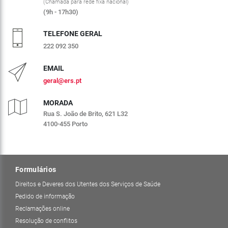
(Chamada para rede fixa nacional)
(9h - 17h30)
TELEFONE GERAL
222 092 350
EMAIL
geral@ers.pt
MORADA
Rua S. João de Brito, 621 L32
4100-455 Porto
Formulários
Direitos e Deveres dos Utentes dos Serviços de Saúde
Pedido de informação
Reclamações online
Resolução de conflitos