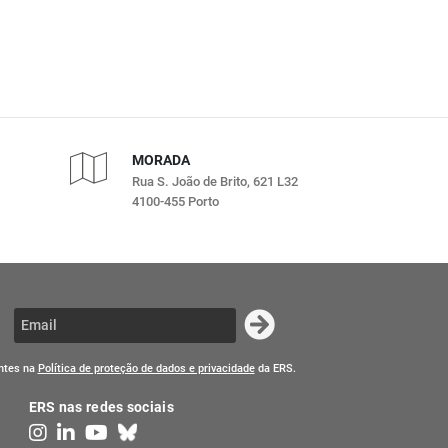
MORADA
Rua S. João de Brito, 621 L32
4100-455 Porto
entes na
Política de proteção de dados e privacidade
da ERS.
ERS nas redes sociais