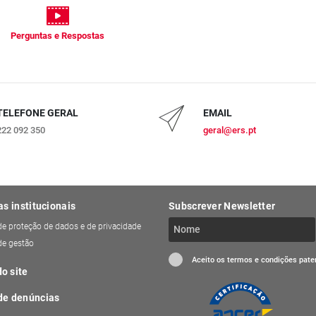
Perguntas e Respostas
TELEFONE GERAL
EMAIL
222 092 350
geral@ers.pt
as institucionais
Subscrever Newsletter
 de proteção de dados e de privacidade
 de gestão
Aceito os termos e condições pat
o site
de denúncias