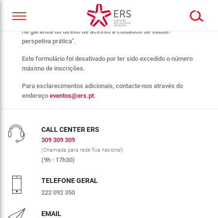
Obrigado pelo seu interesse no webinar "Os poderes da ERS
na garantia do direito de acesso a cuidados de saúde:
perspetiva prática".
Este formulário foi desativado por ter sido excedido o número
máximo de inscrições.
Para esclarecimentos adicionais, contacte-nos através do
endereço
eventos@ers.pt
.
CALL CENTER ERS
309 309 309
(Chamada para rede fixa nacional)
(9h - 17h30)
TELEFONE GERAL
222 092 350
EMAIL