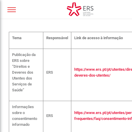
RECURSOS E SUPORTES INFORMATIVOS DA ERS
Tema
Responsável
Link de acesso à informação
Publicação da
ERS sobre
“Direitos e
https://www.ers.pt/pt/utentes/dire
Deveres dos
ERS
deveres-dos-utentes/
Utentes dos
Serviços de
Saúde”
Informações
sobre o
https://www.ers.pt/pt/utentes/pe
ERS
consentimento
frequentes/faq/consentimento-in
informado