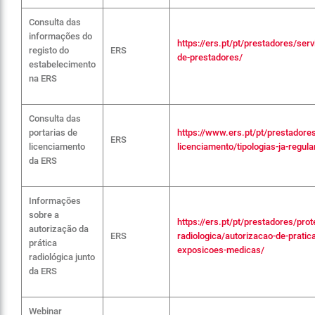
Consulta das
informações do
https://ers.pt/pt/prestadores/ser
registo do
ERS
de-prestadores/
estabelecimento
na ERS
Consulta das
portarias de
https://www.ers.pt/pt/prestadores
ERS
licenciamento
licenciamento/tipologias-ja-regu
da ERS
Informações
sobre a
https://ers.pt/pt/prestadores/pro
autorização da
ERS
radiologica/autorizacao-de-pratic
prática
exposicoes-medicas/
radiológica junto
da ERS
Webinar