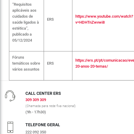
“Requisitos
aplicáveis aos
cuidados de
https://www.youtube.com/watch?
ERS
saúde ligados à
v=HDHTnZwvwi8
estética”,
publicado a
05/12/2024
Fóruns
https://ers.pt/pt/comunicacao/ev
temáticos sobre
ERS
20-anos-20-temas/
vários assuntos
CALL CENTER ERS
309 309 309
(Chamada para rede fixa nacional)
(9h - 17h30)
TELEFONE GERAL
222 092 350