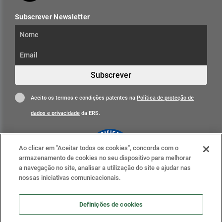
Subscrever Newsletter
Subscrever
Aceito os termos e condições patentes na
Política de proteção de
dados e privacidade
da ERS.
Ao clicar em "Aceitar todos os cookies", concorda com o
armazenamento de cookies no seu dispositivo para melhorar
a navegação no site, analisar a utilização do site e ajudar nas
nossas iniciativas comunicacionais.
Clique para mais informações
ERS nas redes sociais
Definições de cookies