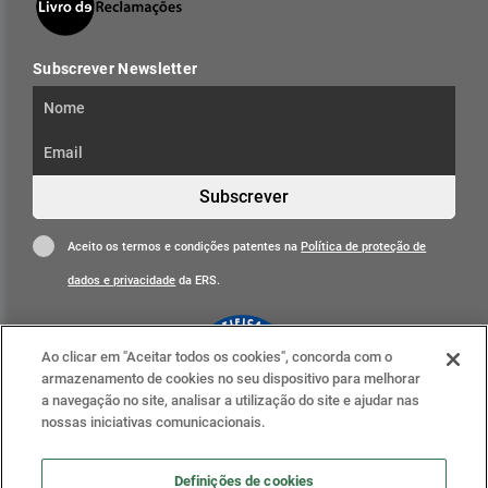
Subscrever Newsletter
Subscrever
Aceito os termos e condições patentes na
Política de proteção de
dados e privacidade
da ERS.
Ao clicar em "Aceitar todos os cookies", concorda com o
armazenamento de cookies no seu dispositivo para melhorar
a navegação no site, analisar a utilização do site e ajudar nas
nossas iniciativas comunicacionais.
Clique para mais informações
ERS nas redes sociais
Definições de cookies