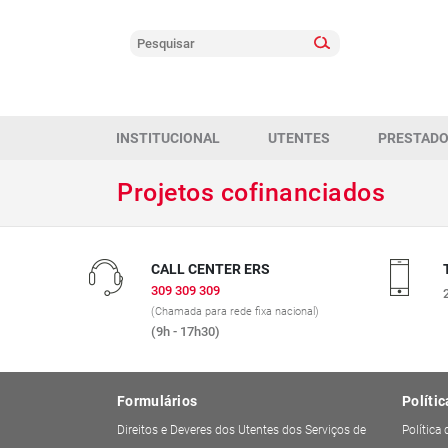
INSTITUCIONAL
UTENTES
PRESTAD
Projetos cofinanciados
CALL CENTER ERS
309 309 309
(Chamada para rede fixa nacional)
(9h - 17h30)
Formulários
Polític
Direitos e Deveres dos Utentes dos Serviços de
Política