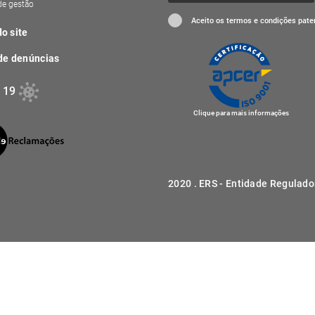
 de gestão
Aceito os termos e condições pat
o site
de denúncias
 19
Clique para mais informações
2020 . ERS - Entidade Regulado