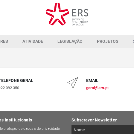
ORES
ATIVIDADE
LEGISLAÇÃO
PROJETOS
TELEFONE GERAL
EMAIL
222 092 350
geral@ers.pt
as institucionais
Subscrever Newsletter
 de proteção de dados e de privacidade