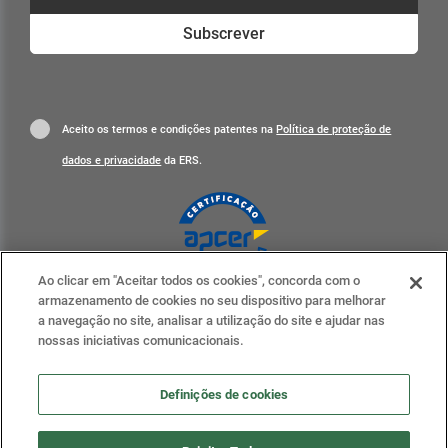
Subscrever
Aceito os termos e condições patentes na
Política de proteção de
dados e privacidade
da ERS.
Ao clicar em "Aceitar todos os cookies", concorda com o
Clique para mais informações
armazenamento de cookies no seu dispositivo para melhorar
a navegação no site, analisar a utilização do site e ajudar nas
ERS nas redes sociais
nossas iniciativas comunicacionais.
Definições de cookies
Definições de cookies