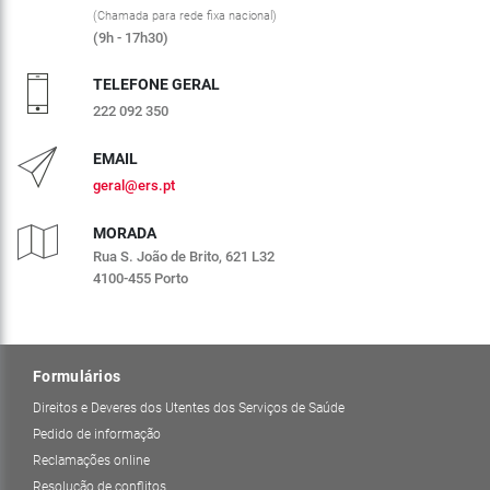
(Chamada para rede fixa nacional)
(9h - 17h30)
TELEFONE GERAL
222 092 350
EMAIL
geral@ers.pt
MORADA
Rua S. João de Brito, 621 L32
4100-455 Porto
Formulários
Direitos e Deveres dos Utentes dos Serviços de Saúde
Pedido de informação
Reclamações online
Resolução de conflitos