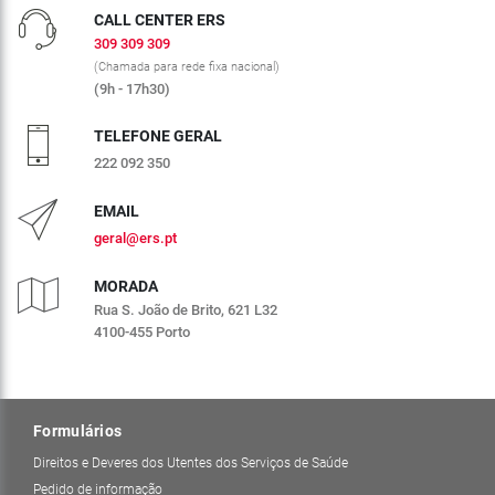
CALL CENTER ERS
309 309 309
(Chamada para rede fixa nacional)
(9h - 17h30)
TELEFONE GERAL
222 092 350
EMAIL
geral@ers.pt
MORADA
Rua S. João de Brito, 621 L32
4100-455 Porto
Formulários
Direitos e Deveres dos Utentes dos Serviços de Saúde
Pedido de informação