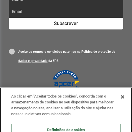
Subscrever
Aceito os termos e condições patentes na
Política de proteção de
dados e privacidade
da ERS.
Ao clicar em "Aceitar todos os cookies", concorda com o
Clique para mais informações
armazenamento de cookies no seu dispositivo para melhorar
a navegação no site, analisar a utilização do site e ajudar nas
ERS nas redes sociais
nossas iniciativas comunicacionais.
Definições de cookies
Definições de cookies