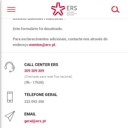
Obrigado pelo seu interesse no webinar "
Melhor Tipificar o
Assunto Questões Financeiras
".
Este formulário foi desativado.
Para esclarecimentos adicionais, contacte-nos através do
endereço
eventos@ers.pt
.
CALL CENTER ERS
309 309 309
(Chamada para rede fixa nacional)
(9h - 17h30)
TELEFONE GERAL
222 092 350
EMAIL
geral@ers.pt