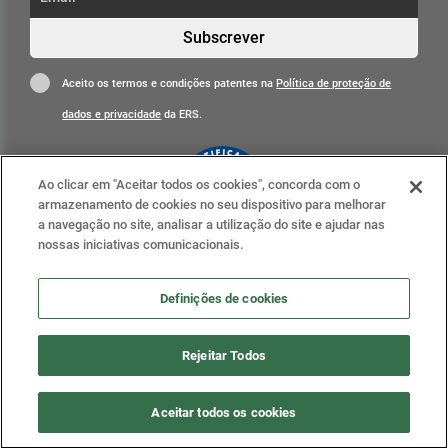
Subscrever
Aceito os termos e condições patentes na
Política de proteção de
dados e privacidade
da ERS.
Ao clicar em "Aceitar todos os cookies", concorda com o
armazenamento de cookies no seu dispositivo para melhorar
a navegação no site, analisar a utilização do site e ajudar nas
nossas iniciativas comunicacionais.
Clique para mais informações
ERS nas redes sociais
Definições de cookies
Definições de cookies
Rejeitar Todos
2020 . ERS - Entidade Reguladora da Saúde, todos os
Aceitar todos os cookies
direitos reservados.