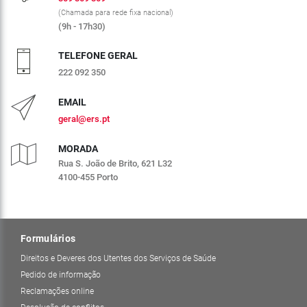
(Chamada para rede fixa nacional)
(9h - 17h30)
TELEFONE GERAL
222 092 350
EMAIL
geral@ers.pt
MORADA
Rua S. João de Brito, 621 L32
4100-455 Porto
Formulários
Direitos e Deveres dos Utentes dos Serviços de Saúde
Pedido de informação
Reclamações online