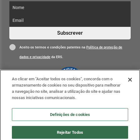
Subscrever
Aceito os termos e condições patentes na
Política de proteção de
dados e privacidade
da ERS.
Ao clicar em "Aceitar todos os cookies", concorda com o
armazenamento de cookies no seu dispositivo para melhorar
a navegação no site, analisar a utilização do site e ajudar nas
nossas iniciativas comunicacionais.
Clique para mais informações
ERS nas redes sociais
Definições de cookies
Definições de cookies
Rejeitar Todos