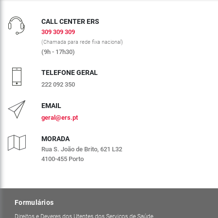
CALL CENTER ERS
309 309 309
(Chamada para rede fixa nacional)
(9h - 17h30)
TELEFONE GERAL
222 092 350
EMAIL
geral@ers.pt
MORADA
Rua S. João de Brito, 621 L32
4100-455 Porto
Formulários
Direitos e Deveres dos Utentes dos Serviços de Saúde