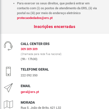
Para exercer os seus direitos, que poderá entrar em
contacto com (i) os postos de atendimento da ERS, (ii) via
postal ou (iii) por meio do endereço eletrónico
protecaodedados@ers.pt
Inscrições encerradas
CALL CENTER ERS
309 309 309
(Chamada para rede fixa nacional)
(9h - 17h30)
TELEFONE GERAL
222 092 350
EMAIL
geral@ers.pt
MORADA
Rua S. João de Brito, 621 L32