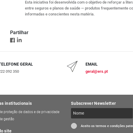
Esta iniciativa foi desenvolvida com o objetivo de reforçar a li
entre seguros e planos de saúde — produtos frequentemente c
informadas e conscientes nesta matéria.
Partilhar
TELEFONE GERAL
EMAIL
222 092 350
geral@ers.pt
as institucionais
Subscrever Newsletter
 de proteção de dados e de privacidade
 de gestão
Aceito os termos e condições pat
o site