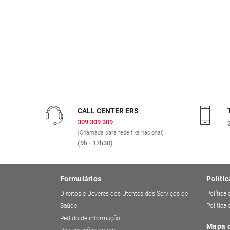
CALL CENTER ERS
309 309 309
(Chamada para rede fixa nacional)
(9h - 17h30)
Formulários
Polític
Direitos e Deveres dos Utentes dos Serviços de
Política
Saúde
Política
Pedido de informação
Mapa d