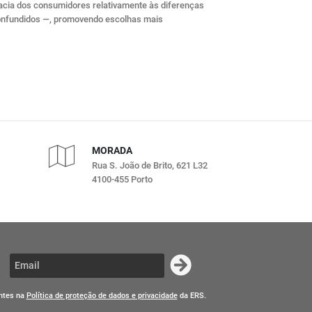
teracia dos consumidores relativamente às diferenças
onfundidos —, promovendo escolhas mais
MORADA
Rua S. João de Brito, 621 L32
4100-455 Porto
entes na
Política de proteção de dados e privacidade
da ERS.