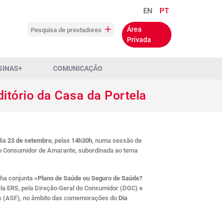
EN
PT
Área
Pesquisa de prestadores
Privada
SINAS+
COMUNICAÇÃO
itório da Casa da Portela
dia
23 de setembro
, pelas
14h30h
, numa sessão de
ao Consumidor de Amarante, subordinada ao tema
nha conjunta
«Plano de Saúde ou Seguro de Saúde?
ela ERS, pela Direção-Geral do Consumidor (DGC) e
es (ASF), no âmbito das comemorações do
Dia