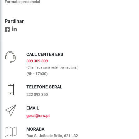
Formato: presencial
Partilhar
CALL CENTER ERS
309 309 309
(Chamada para rede fixa nacional)
(9h - 17h30)
TELEFONE GERAL
222 092 350
EMAIL
geral@ers.pt
MORADA
Rua S. João de Brito, 621 L32