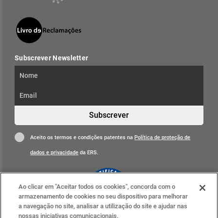
Subscrever Newsletter
Subscrever
Aceito os termos e condições patentes na
Política de proteção de
dados e privacidade
da ERS.
Ao clicar em "Aceitar todos os cookies", concorda com o
armazenamento de cookies no seu dispositivo para melhorar
a navegação no site, analisar a utilização do site e ajudar nas
nossas iniciativas comunicacionais.
Clique para mais informações