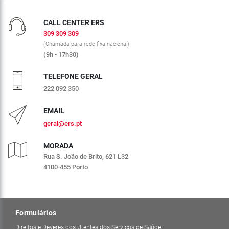
CALL CENTER ERS
309 309 309
(Chamada para rede fixa nacional)
(9h - 17h30)
TELEFONE GERAL
222 092 350
EMAIL
geral@ers.pt
MORADA
Rua S. João de Brito, 621 L32
4100-455 Porto
Formulários
Direitos e Deveres dos Utentes dos Serviços de Saúde