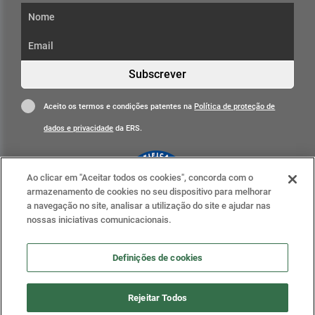
Subscrever
Aceito os termos e condições patentes na
Política de proteção de
dados e privacidade
da ERS.
Ao clicar em "Aceitar todos os cookies", concorda com o
armazenamento de cookies no seu dispositivo para melhorar
a navegação no site, analisar a utilização do site e ajudar nas
nossas iniciativas comunicacionais.
Clique para mais informações
ERS nas redes sociais
Definições de cookies
Definições de cookies
Rejeitar Todos