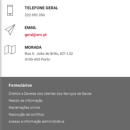
TELEFONE GERAL
222 092 350
EMAIL
geral@ers.pt
MORADA
Rua S. João de Brito, 621 L32
4100-455 Porto
Formulários
Direitos e Deveres dos Utentes dos Serviços de Saúde
Pedido de informação
Reclamações online
Resolução de conflitos
Acesso a informação administrativa