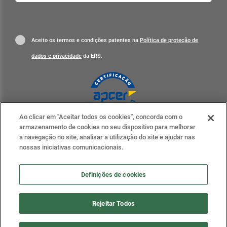
Aceito os termos e condições patentes na
Política de proteção de
dados e privacidade
da ERS.
Ao clicar em "Aceitar todos os cookies", concorda com o
Clique para mais informações
armazenamento de cookies no seu dispositivo para melhorar
a navegação no site, analisar a utilização do site e ajudar nas
ERS nas redes sociais
nossas iniciativas comunicacionais.
Definições de cookies
Definições de cookies
Rejeitar Todos