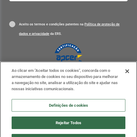
Aceito os termos e condições patentes na
Política de proteção de
dados e privacidade
da ERS.
Ao clicar em "Aceitar todos os cookies", concorda com o
Clique para mais informações
armazenamento de cookies no seu dispositivo para melhorar
a navegação no site, analisar a utilização do site e ajudar nas
ERS nas redes sociais
nossas iniciativas comunicacionais.
Definições de cookies
Definições de cookies
Rejeitar Todos