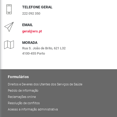
TELEFONE GERAL
222 092 350
EMAIL
geral@ers.pt
MORADA
Rua S. João de Brito, 621 L32
4100-455 Porto
Formulários
Direitos e Deveres dos Utentes dos Serviços de Saúde
Pedido de informação
Reclamações online
Resolução de conflitos
Acesso a informação administrativa