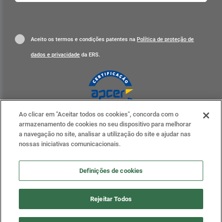
Aceito os termos e condições patentes na
Política de proteção de
dados e privacidade
da ERS.
Ao clicar em "Aceitar todos os cookies", concorda com o
Clique para mais informações
armazenamento de cookies no seu dispositivo para melhorar
a navegação no site, analisar a utilização do site e ajudar nas
ERS nas redes sociais
nossas iniciativas comunicacionais.
Definições de cookies
Definições de cookies
Rejeitar Todos