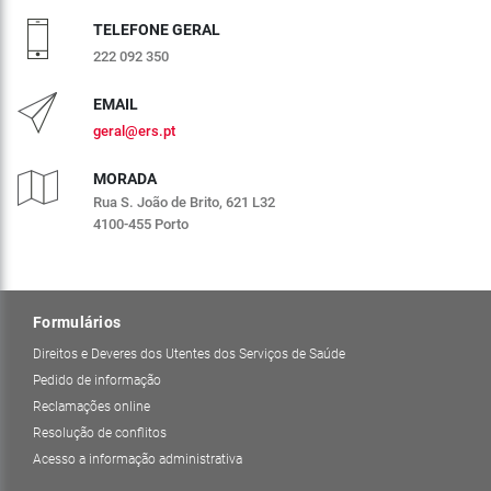
TELEFONE GERAL
222 092 350
EMAIL
geral@ers.pt
MORADA
Rua S. João de Brito, 621 L32
4100-455 Porto
Formulários
Direitos e Deveres dos Utentes dos Serviços de Saúde
Pedido de informação
Reclamações online
Resolução de conflitos
Acesso a informação administrativa