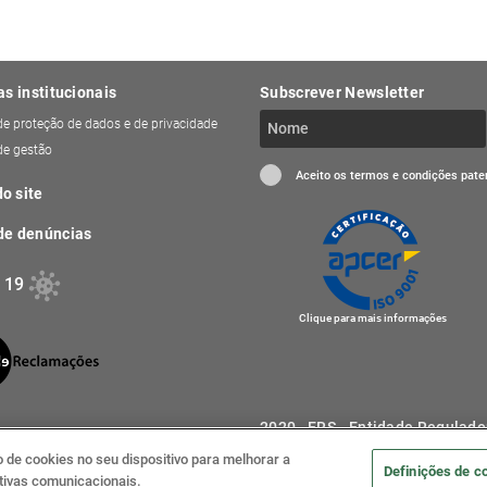
as institucionais
Subscrever Newsletter
 de proteção de dados e de privacidade
 de gestão
Aceito os termos e condições pat
o site
de denúncias
 19
Clique para mais informações
2020 . ERS - Entidade Regulado
de cookies no seu dispositivo para melhorar a
Definições de c
iativas comunicacionais.