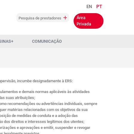
EN
PT
Área
Pesquisa de prestadores
Privada
SINAS+
COMUNICAÇÃO
upervisão, incumbe designadamente à ERS:
egulamentos e demais normas aplicáveis às atividades
das suas atribuições;
 como recomendações ou advertências individuais, sempre
squer matérias relacionadas com os objetivos da sua
mposição de medidas de conduta e a adoção das
 dos direitos e interesses legítimos dos utentes;
torizações e aprovações e emitir, suspender e revogar
s legalmente previstos.