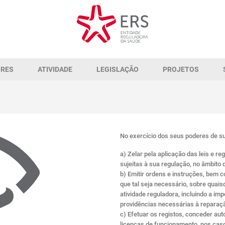
ORES
ATIVIDADE
LEGISLAÇÃO
PROJETOS
No exercício dos seus poderes de s
a) Zelar pela aplicação das leis e r
sujeitas à sua regulação, no âmbito 
b) Emitir ordens e instruções, bem
que tal seja necessário, sobre quai
atividade reguladora, incluindo a i
providências necessárias à reparação
c) Efetuar os registos, conceder au
licenças de funcionamento, nos caso