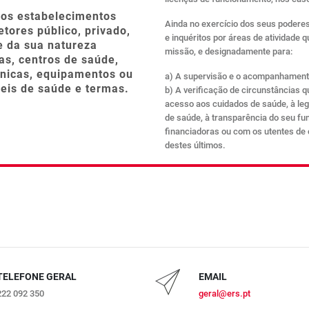
 os estabelecimentos
Ainda no exercício dos seus poderes
tores público, privado,
e inquéritos por áreas de atividade
e da sua natureza
missão, e designadamente para:
as, centros de saúde,
línicas, equipamentos ou
a) A supervisão e o acompanhament
eis de saúde e termas.
b) A verificação de circunstâncias q
acesso aos cuidados de saúde, à le
de saúde, à transparência do seu fu
financiadoras ou com os utentes de 
destes últimos.
TELEFONE GERAL
EMAIL
222 092 350
geral@ers.pt