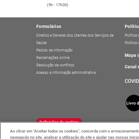
(9h - 17h30)
Formulários
Polític
Direitos e Deveres dos Utentes dos Serviços de
Política
Saúde
Política
Pedido de informação
Mapa d
Reclamações online
Resolução de conflitos
Canal 
Acesso a informação administrativa
COVID
Definições de cookies
Ao clicar em "Aceitar todos os cookies", concorda com o armazenamento 
navegação no site, analisar a utilização do site e ajudar nas nossas inic