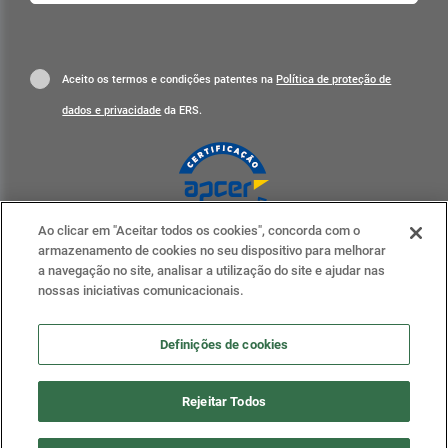
Aceito os termos e condições patentes na
Política de proteção de
dados e privacidade
da ERS.
Ao clicar em "Aceitar todos os cookies", concorda com o
Clique para mais informações
armazenamento de cookies no seu dispositivo para melhorar
a navegação no site, analisar a utilização do site e ajudar nas
ERS nas redes sociais
nossas iniciativas comunicacionais.
Definições de cookies
Definições de cookies
Rejeitar Todos