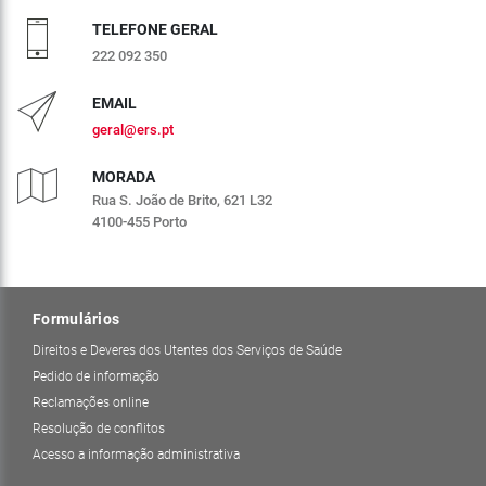
TELEFONE GERAL
222 092 350
EMAIL
geral@ers.pt
MORADA
Rua S. João de Brito, 621 L32
4100-455 Porto
Formulários
Direitos e Deveres dos Utentes dos Serviços de Saúde
Pedido de informação
Reclamações online
Resolução de conflitos
Acesso a informação administrativa