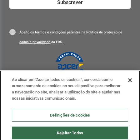
Subscrever
Aceito os termos e condições patentes na
Política de proteção de
dados e privacidade
da ERS.
Ao clicar em "Aceitar todos os cookies", concorda com o
Clique para mais informações
armazenamento de cookies no seu dispositivo para melhorar
a navegação no site, analisar a utilização do site e ajudar nas
ERS nas redes sociais
nossas iniciativas comunicacionais.
Definições de cookies
Definições de cookies
Rejeitar Todos