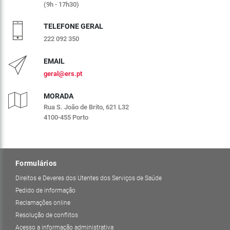
(9h - 17h30)
TELEFONE GERAL
222 092 350
EMAIL
geral@ers.pt
MORADA
Rua S. João de Brito, 621 L32
4100-455 Porto
Formulários
Direitos e Deveres dos Utentes dos Serviços de Saúde
Pedido de informação
Reclamações online
Resolução de conflitos
Acesso a informação administrativa