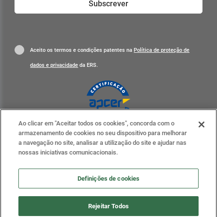
Subscrever
Aceito os termos e condições patentes na
Política de proteção de
dados e privacidade
da ERS.
Ao clicar em "Aceitar todos os cookies", concorda com o
Clique para mais informações
armazenamento de cookies no seu dispositivo para melhorar
a navegação no site, analisar a utilização do site e ajudar nas
ERS nas redes sociais
nossas iniciativas comunicacionais.
Definições de cookies
Definições de cookies
Rejeitar Todos