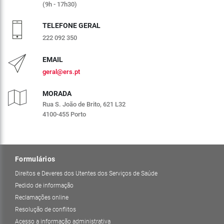
(9h - 17h30)
TELEFONE GERAL
222 092 350
EMAIL
geral@ers.pt
MORADA
Rua S. João de Brito, 621 L32
4100-455 Porto
Formulários
Direitos e Deveres dos Utentes dos Serviços de Saúde
Pedido de informação
Reclamações online
Resolução de conflitos
Acesso a informação administrativa