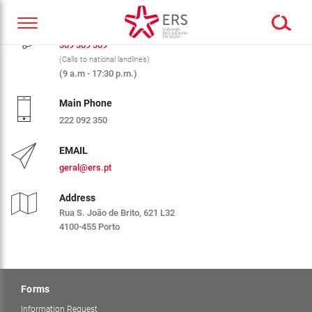
CALL CENTER ERS
309 309 309
(Calls to national landlines)
(9 a.m - 17:30 p.m.)
Main Phone
222 092 350
EMAIL
geral@ers.pt
Address
Rua S. João de Brito, 621 L32
4100-455 Porto
Forms
Information Request