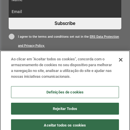
Subscribe
I agree to the terms and conditions set out in the
ERS Data Protection
and Privacy Policy.
Ao clicar em "Aceitar todos os cookies", concorda com o
armazenamento de cookies no seu dispositivo para melhorar
a navegação no site, analisar a utilização do site e ajudar nas
nossas iniciativas comunicacionais.
Learn more
Definições de cookies
Definições de cookies
Rejeitar Todos
2025 © Health Regulatory Authority (ERS). All rights
Aceitar todos os cookies