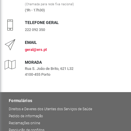
(Chamada para rede fixa nacional)
(9h - 17h30)
TELEFONE GERAL
222 092 350
EMAIL
geral@ers.pt
MORADA
Rua S. João de Brito, 621 L32
4100-455 Porto
Formulários
Direitos e Deveres dos Utentes dos Serviços de Saúde
Pedido de informação
Reclamações online
Resolução de conflitos