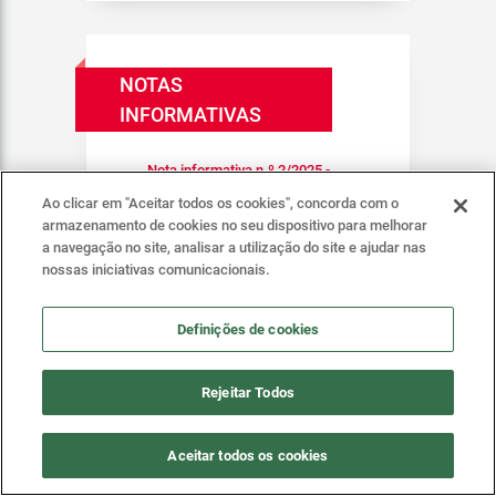
NOTAS
INFORMATIVAS
Nota informativa n.º 2/2025 -
Intervenção da ERS nos Cuidados
Ao clicar em "Aceitar todos os cookies", concorda com o
de Saúde ligados à Estética, de 14
armazenamento de cookies no seu dispositivo para melhorar
de julho de 2025
a navegação no site, analisar a utilização do site e ajudar nas
nossas iniciativas comunicacionais.
Nota Informativa n.º 2/2026 -
Intervenção da ERS nos Cuidados
de Saúde ligados à Estética, de 10
Definições de cookies
de abril de 2026
Rejeitar Todos
Aceitar todos os cookies
LIGAÇÕES ÚTEIS