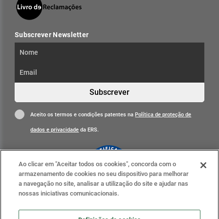
Subscrever Newsletter
Subscrever
Aceito os termos e condições patentes na
Política de proteção de
dados e privacidade
da ERS.
Ao clicar em "Aceitar todos os cookies", concorda com o
armazenamento de cookies no seu dispositivo para melhorar
a navegação no site, analisar a utilização do site e ajudar nas
nossas iniciativas comunicacionais.
Clique para mais informações
ERS nas redes sociais