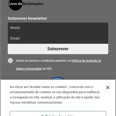
Subscrever Newsletter
Subscrever
Aceito os termos e condições patentes na
Política de proteção de
dados e privacidade
da ERS.
Ao clicar em "Aceitar todos os cookies", concorda com o
armazenamento de cookies no seu dispositivo para melhorar
a navegação no site, analisar a utilização do site e ajudar nas
nossas iniciativas comunicacionais.
Clique para mais informações
ERS nas redes sociais