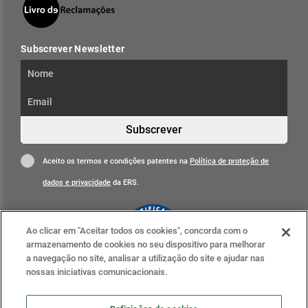
Subscrever Newsletter
Subscrever
Aceito os termos e condições patentes na
Política de proteção de
dados e privacidade
da ERS.
Ao clicar em "Aceitar todos os cookies", concorda com o
armazenamento de cookies no seu dispositivo para melhorar
a navegação no site, analisar a utilização do site e ajudar nas
nossas iniciativas comunicacionais.
Clique para mais informações
ERS nas redes sociais