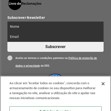
Subscrever Newsletter
Subscrever
Aceito os termos e condições patentes na
Política de proteção de
dados e privacidade
da ERS.
Ao clicar em "Aceitar todos os cookies", concorda com o
armazenamento de cookies no seu dispositivo para melhorar
a navegação no site, analisar a utilização do site e ajudar nas
nossas iniciativas comunicacionais.
Clique para mais informações
ERS nas redes sociais