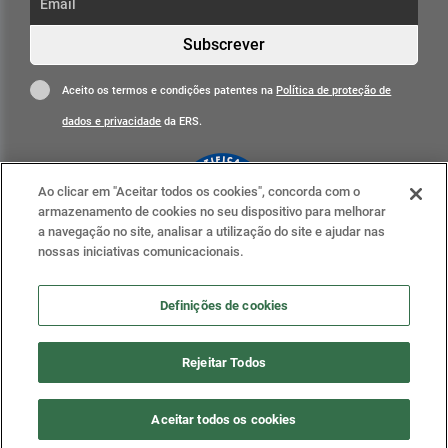
Subscrever
Aceito os termos e condições patentes na
Política de proteção de
dados e privacidade
da ERS.
Ao clicar em "Aceitar todos os cookies", concorda com o
armazenamento de cookies no seu dispositivo para melhorar
a navegação no site, analisar a utilização do site e ajudar nas
nossas iniciativas comunicacionais.
Clique para mais informações
ERS nas redes sociais
Definições de cookies
Definições de cookies
Rejeitar Todos
2020 . ERS - Entidade Reguladora da Saúde, todos os
Aceitar todos os cookies
direitos reservados.