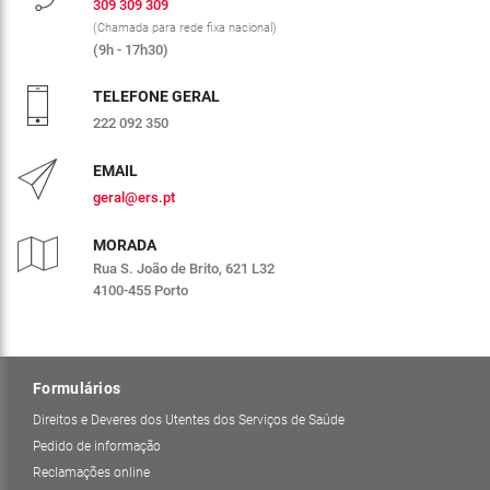
309 309 309
(Chamada para rede fixa nacional)
(9h - 17h30)
TELEFONE GERAL
222 092 350
EMAIL
geral@ers.pt
MORADA
Rua S. João de Brito, 621 L32
4100-455 Porto
Formulários
Direitos e Deveres dos Utentes dos Serviços de Saúde
Pedido de informação
Reclamações online