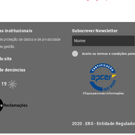
as institucionais
Subscrever Newsletter
 de proteção de dados e de privacidade
 de gestão
Aceito os termos e condições pat
o site
de denúncias
 19
Clique para mais informações
2020 . ERS - Entidade Regulado