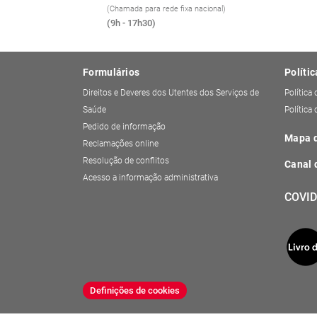
(Chamada para rede fixa nacional)
(9h - 17h30)
Formulários
Polític
Direitos e Deveres dos Utentes dos Serviços de
Política
Saúde
Política
Pedido de informação
Mapa d
Reclamações online
Resolução de conflitos
Canal 
Acesso a informação administrativa
COVID
Definições de cookies