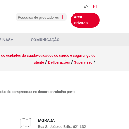
EN
PT
Área
Pesquisa de prestadores
Privada
SINAS+
COMUNICAÇÃO
o de cuidados de saúde/cuidados de saúde e segurança do
/
/
/
utente
Deliberações
Supervisão
ação de compressas no decurso trabalho parto
MORADA
Rua S. João de Brito, 621 L32