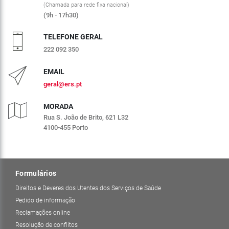
(Chamada para rede fixa nacional)
(9h - 17h30)
TELEFONE GERAL
222 092 350
EMAIL
geral@ers.pt
MORADA
Rua S. João de Brito, 621 L32
4100-455 Porto
Formulários
Direitos e Deveres dos Utentes dos Serviços de Saúde
Pedido de informação
Reclamações online
Resolução de conflitos