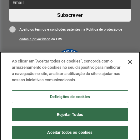
Subscrever
Aceito os termos e condições patentes na
Política de proteção de
dados e privacidade
da ERS.
Ao clicar em "Aceitar todos os cookies", concorda com o
armazenamento de cookies no seu dispositivo para melhorar
a navegação no site, analisar a utilização do site e ajudar nas
nossas iniciativas comunicacionais.
Clique para mais informações
ERS nas redes sociais
Definições de cookies
Definições de cookies
Rejeitar Todos
2020 . ERS - Entidade Reguladora da Saúde, todos os
Aceitar todos os cookies