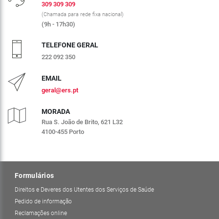
309 309 309
(Chamada para rede fixa nacional)
(9h - 17h30)
TELEFONE GERAL
222 092 350
EMAIL
geral@ers.pt
MORADA
Rua S. João de Brito, 621 L32
4100-455 Porto
Formulários
Direitos e Deveres dos Utentes dos Serviços de Saúde
Pedido de informação
Reclamações online