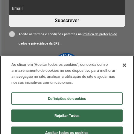
Subscrever
Aceito os termos e condições patentes na
Política de proteção de
dados e privacidade
da ERS.
Ao clicar em "Aceitar todos os cookies", concorda com o
armazenamento de cookies no seu dispositivo para melhorar
a navegação no site, analisar a utilização do site e ajudar nas
nossas iniciativas comunicacionais.
Clique para mais informações
ERS nas redes sociais
Definições de cookies
Definições de cookies
Rejeitar Todos
2020 . ERS - Entidade Reguladora da Saúde, todos os
Aceitar todos os cookies