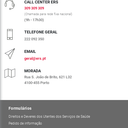
CALL CENTER ERS
309 309 309
(Chamada para rede fixa nacional)
(9h - 17h30)
TELEFONE GERAL
222 092 350
EMAIL
geral@ers.pt
MORADA
Rua S. João de Brito, 621 L32
4100-455 Porto
Formulários
Direitos e Deveres dos Utentes dos Serviços de Saúde
Pedido de informação