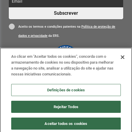
Subscrever
Aceito os termos e condições patentes na
Política de proteção de
dados e privacidade
da ERS.
Ao clicar em "Aceitar todos os cookies", concorda com o
armazenamento de cookies no seu dispositivo para melhorar
a navegação no site, analisar a utilização do site e ajudar nas
nossas iniciativas comunicacionais.
Clique para mais informações
ERS nas redes sociais
Definições de cookies
Definições de cookies
Rejeitar Todos
2020 . ERS - Entidade Reguladora da Saúde, todos os
Aceitar todos os cookies
direitos reservados.