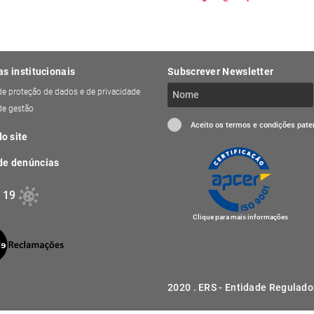
as institucionais
Subscrever Newsletter
 de proteção de dados e de privacidade
 de gestão
Aceito os termos e condições pat
o site
de denúncias
 19
Clique para mais informações
2020 . ERS - Entidade Regulado