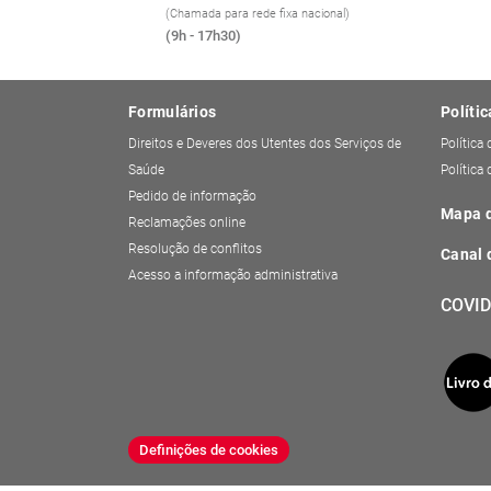
(Chamada para rede fixa nacional)
(9h - 17h30)
Formulários
Polític
Direitos e Deveres dos Utentes dos Serviços de
Política
Saúde
Política
Pedido de informação
Mapa d
Reclamações online
Resolução de conflitos
Canal 
Acesso a informação administrativa
COVID
Definições de cookies