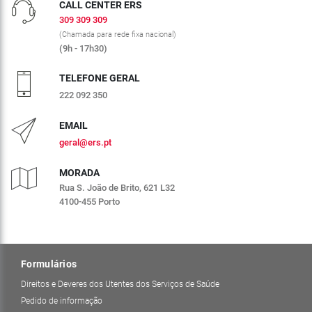
CALL CENTER ERS
309 309 309
(Chamada para rede fixa nacional)
(9h - 17h30)
TELEFONE GERAL
222 092 350
EMAIL
geral@ers.pt
MORADA
Rua S. João de Brito, 621 L32
4100-455 Porto
Formulários
Direitos e Deveres dos Utentes dos Serviços de Saúde
Pedido de informação