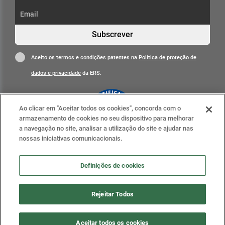
Subscrever
Aceito os termos e condições patentes na
Política de proteção de
dados e privacidade
da ERS.
Ao clicar em "Aceitar todos os cookies", concorda com o
armazenamento de cookies no seu dispositivo para melhorar
a navegação no site, analisar a utilização do site e ajudar nas
nossas iniciativas comunicacionais.
Clique para mais informações
ERS nas redes sociais
Definições de cookies
Definições de cookies
Rejeitar Todos
2020 . ERS - Entidade Reguladora da Saúde, todos os
Aceitar todos os cookies