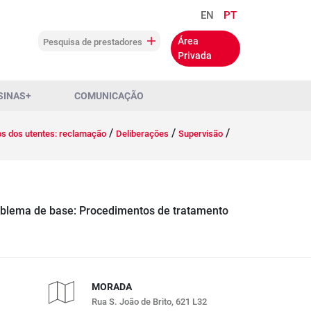
EN
PT
Área
Pesquisa de prestadores
Privada
SINAS+
COMUNICAÇÃO
/
/
/
os dos utentes: reclamação
Deliberações
Supervisão
oblema de base: Procedimentos de tratamento
MORADA
Rua S. João de Brito, 621 L32