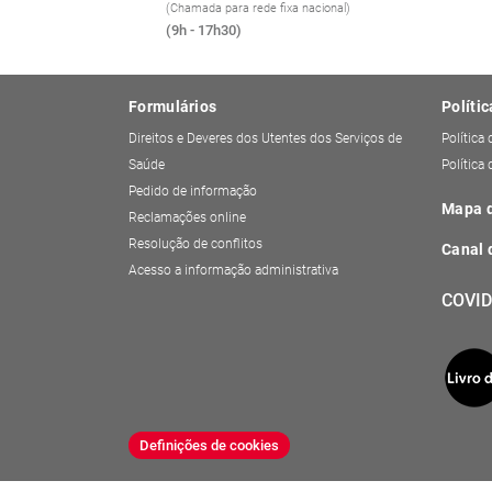
(Chamada para rede fixa nacional)
(9h - 17h30)
Formulários
Polític
Direitos e Deveres dos Utentes dos Serviços de
Política
Saúde
Política
Pedido de informação
Mapa d
Reclamações online
Resolução de conflitos
Canal 
Acesso a informação administrativa
COVID
Definições de cookies