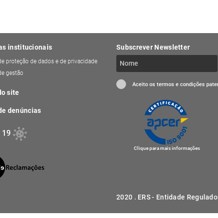
as institucionais
Subscrever Newsletter
 de proteção de dados e de privacidade
 de gestão
Aceito os termos e condições pat
o site
de denúncias
 19
Clique para mais informações
2020 . ERS - Entidade Regulado