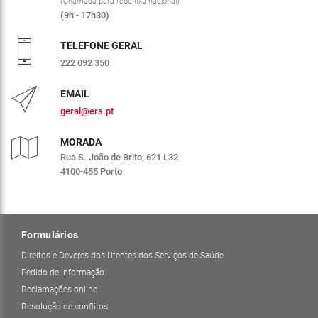
(Chamada para rede fixa nacional)
(9h - 17h30)
TELEFONE GERAL
222 092 350
EMAIL
geral@ers.pt
MORADA
Rua S. João de Brito, 621 L32
4100-455 Porto
Formulários
Direitos e Deveres dos Utentes dos Serviços de Saúde
Pedido de informação
Reclamações online
Resolução de conflitos