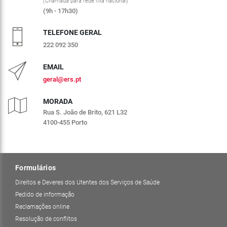
(Chamada para rede fixa nacional)
(9h - 17h30)
TELEFONE GERAL
222 092 350
EMAIL
geral@ers.pt
MORADA
Rua S. João de Brito, 621 L32
4100-455 Porto
Formulários
Direitos e Deveres dos Utentes dos Serviços de Saúde
Pedido de informação
Reclamações online
Resolução de conflitos