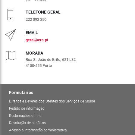
TELEFONE GERAL
222 092 350
EMAIL
geral@ers.pt
MORADA
Rua S. João de Brito, 621 L32
4100-455 Porto
Formulários
Direitos e Deveres dos Utentes dos Serviços de Saúde
Pedido de informação
Reclamações online
Resolução de conflitos
Acesso a informação administrativa