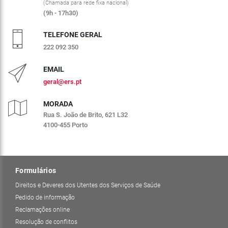
(Chamada para rede fixa nacional)
(9h - 17h30)
TELEFONE GERAL
222 092 350
EMAIL
geral@ers.pt
MORADA
Rua S. João de Brito, 621 L32
4100-455 Porto
Formulários
Direitos e Deveres dos Utentes dos Serviços de Saúde
Pedido de informação
Reclamações online
Resolução de conflitos