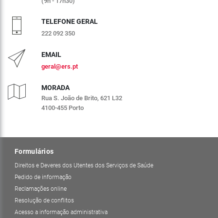
(9h - 17h30)
TELEFONE GERAL
222 092 350
EMAIL
geral@ers.pt
MORADA
Rua S. João de Brito, 621 L32
4100-455 Porto
Formulários
Direitos e Deveres dos Utentes dos Serviços de Saúde
Pedido de informação
Reclamações online
Resolução de conflitos
Acesso a informação administrativa