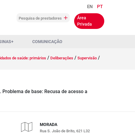
EN
PT
Área
Pesquisa de prestadores
Privada
SINAS+
COMUNICAÇÃO
/
/
/
idados de saúde: primários
Deliberações
Supervisão
E. Problema de base: Recusa de acesso a
MORADA
Rua S. João de Brito, 621 L32