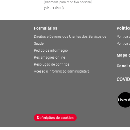
(Chamada para rede fixa nacional)
(9h - 17h30)
Formulários
Polític
Direitos e Deveres dos Utentes dos Serviços de
Política
Saúde
Política
Pedido de informação
Mapa d
Reclamações online
Resolução de conflitos
Canal 
Acesso a informação administrativa
COVID
Definições de cookies