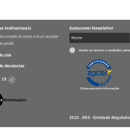
as institucionais
Subscrever Newsletter
 de proteção de dados e de privacidade
 de gestão
Aceito os termos e condições pat
o site
de denúncias
 19
Clique para mais informações
2020 . ERS - Entidade Regulado